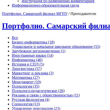
Инструкция по размещению комментариев
Информационно-образовательная среда
Портфолио. Самарский филиал МГПУ
/
Преподаватели
Портфолио. Самарский фил
Все
Бизнес-информатика (18)
Дошкольное и начальное школьное образование (55)
Зарубежное регионоведение (1)
Иностранные языки (14)
Информатика (46)
История и СПД (5)
Лингвистика (57)
Маркетинг и реклама (3)
Математика (27)
Менеджмент (19)
Психология (35)
Психолого-педагогическое (26)
Реклама и связи с общественностью (11)
Русская филология (4)
Социология (13)
Управление персоналом (23)