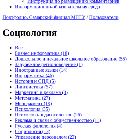
Инструкция по размещению комментариев
Информационно-образовательная среда
Портфолио. Самарский филиал МГПУ
/
Пользователи
Социология
Все
Бизнес-информатика (18)
Дошкольное и начальное школьное образование (55)
Зарубежное регионоведение (1)
Иностранные языки (14)
Информатика (46)
История и СПД (5)
Лингвистика (57)
Маркетинг и реклама (3)
Математика (27)
Менеджмент (19)
Психология (35)
Психолого-педагогическое (26)
Реклама и связи с общественностью (11)
Русская филология (4)
Социология (13)
Управление персоналом (23)