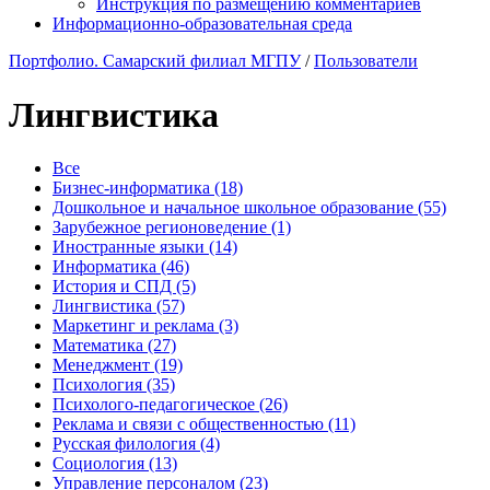
Инструкция по размещению комментариев
Информационно-образовательная среда
Портфолио. Самарский филиал МГПУ
/
Пользователи
Лингвистика
Все
Бизнес-информатика (18)
Дошкольное и начальное школьное образование (55)
Зарубежное регионоведение (1)
Иностранные языки (14)
Информатика (46)
История и СПД (5)
Лингвистика (57)
Маркетинг и реклама (3)
Математика (27)
Менеджмент (19)
Психология (35)
Психолого-педагогическое (26)
Реклама и связи с общественностью (11)
Русская филология (4)
Социология (13)
Управление персоналом (23)