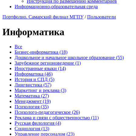
Инструкция по размещению комментариев
Информационно-образовательная среда
Портфолио. Самарский филиал МГПУ
/
Пользователи
Информатика
Все
Бизнес-информатика (18)
Дошкольное и начальное школьное образование (55)
Зарубежное регионоведение (1)
Иностранные языки (14)
Информатика (46)
История и СПД (5)
Лингвистика (57)
Маркетинг и реклама (3)
Математика (27)
Менеджмент (19)
Психология (35)
Психолого-педагогическое (26)
Реклама и связи с общественностью (11)
Русская филология (4)
Социология (13)
Управление персоналом (23)