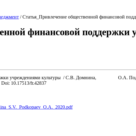
еджмент
/
Статья_Привлечение общественной финансовой под
енной финансовой поддержки
ржки учреждениями культуры / С.В. Домнина, О.А. Подкопае
. Doi: 10.17513/fr.42837
ina_S.V._Podkopaev_O.A._2020.pdf