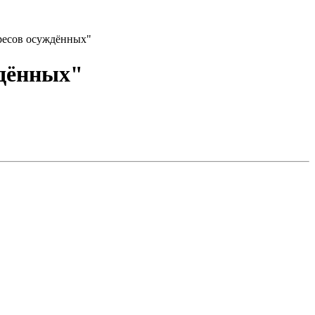
ересов осуждённых"
ждённых"