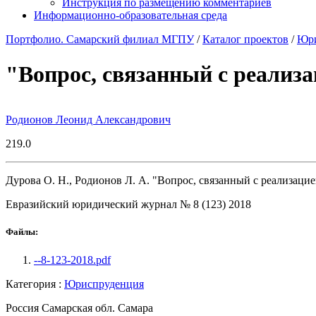
Инструкция по размещению комментариев
Информационно-образовательная среда
Портфолио. Самарский филиал МГПУ
/
Каталог проектов
/
Юри
"Вопрос, связанный с реализ
Родионов Леонид Александрович
219.0
Дурова О. Н., Родионов Л. А. "Вопрос, связанный с реализац
Евразийский юридический журнал № 8 (123) 2018
Файлы:
--8-123-2018.pdf
Категория :
Юриспруденция
Россия Самарская обл. Самара