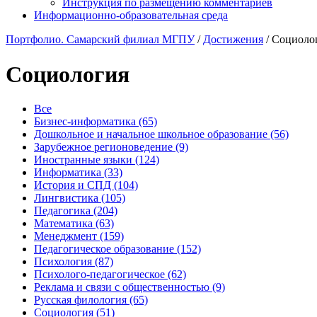
Инструкция по размещению комментариев
Информационно-образовательная среда
Портфолио. Самарский филиал МГПУ
/
Достижения
/
Социоло
Социология
Все
Бизнес-информатика (65)
Дошкольное и начальное школьное образование (56)
Зарубежное регионоведение (9)
Иностранные языки (124)
Информатика (33)
История и СПД (104)
Лингвистика (105)
Педагогика (204)
Математика (63)
Менеджмент (159)
Педагогическое образование (152)
Психология (87)
Психолого-педагогическое (62)
Реклама и связи с общественностью (9)
Русская филология (65)
Социология (51)